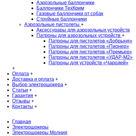
Аэрозольные баллончики
Баллончики ТехКрим
Газовые баллончики от собак
Струйные баллончики
Аэрозольные пистолеты
+
Аксессурары для аэрозольных устройств
Патроны для аэрозольных устройств
+
Патроны для пистолетов «Добрыня»
Патроны для пистолетов «Пионер»
Патроны для пистолетов «Премьер»
Патроны для пистолетов «УДАР-M2»
Патроны для устройств «Чародей»
+
Оплата
+
Доставка и оплата
+
Выбор электрошокера
+
Статьи
+
Гарантия
+
Отзывы
+
Контакты
+
Главная
Электрошокеры
Электрошокеры Молния