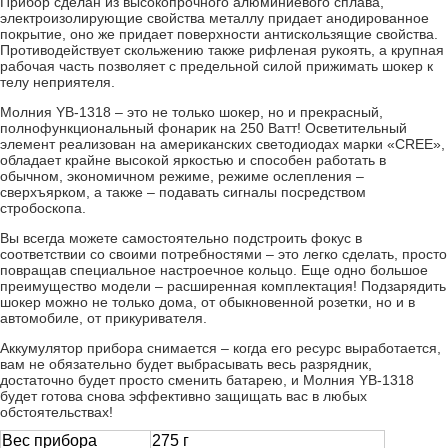
Прибор сделан из высокопрочного алюминиевого сплава,
электроизолирующие свойства металлу придает анодированное
покрытие, оно же придает поверхности антискользящие свойства.
Противодействует скольжению также рифленая рукоять, а крупная
рабочая часть позволяет с предельной силой прижимать шокер к
телу неприятеля.
Молния YB-1318 – это не только шокер, но и прекрасный,
полнофункциональный фонарик на 250 Ватт! Осветительный
элемент реализован на американских светодиодах марки «CREE»,
обладает крайне высокой яркостью и способен работать в
обычном, экономичном режиме, режиме ослепления –
сверхъярком, а также – подавать сигналы посредством
стробоскопа.
Вы всегда можете самостоятельно подстроить фокус в
соответствии со своими потребностями – это легко сделать, просто
повращав специальное настроечное кольцо. Еще одно большое
преимущество модели – расширенная комплектация! Подзарядить
шокер можно не только дома, от обыкновенной розетки, но и в
автомобиле, от прикуривателя.
Аккумулятор прибора снимается – когда его ресурс выработается,
вам не обязательно будет выбрасывать весь разрядник,
достаточно будет просто сменить батарею, и Молния YB-1318
будет готова снова эффективно защищать вас в любых
обстоятельствах!
Вес прибора
275 г