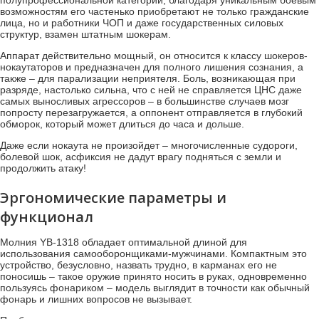
возможностям его частенько приобретают не только гражданские
лица, но и работники ЧОП и даже государственных силовых
структур, взамен штатным шокерам.
Аппарат действительно мощный, он относится к классу шокеров-
нокаутаторов и предназначен для полного лишения сознания, а
также – для парализации неприятеля. Боль, возникающая при
разряде, настолько сильна, что с ней не справляется ЦНС даже
самых выносливых агрессоров – в большинстве случаев мозг
попросту перезагружается, а оппонент отправляется в глубокий
обморок, который может длиться до часа и дольше.
Даже если нокаута не произойдет – многочисленные судороги,
болевой шок, асфиксия не дадут врагу подняться с земли и
продолжить атаку!
Эргономические параметры и
функционал
Молния YB-1318 обладает оптимальной длиной для
использования самооборонщиками-мужчинами. Компактным это
устройство, безусловно, назвать трудно, в карманах его не
поносишь – такое оружие принято носить в руках, одновременно
пользуясь фонариком – модель выглядит в точности как обычный
фонарь и лишних вопросов не вызывает.